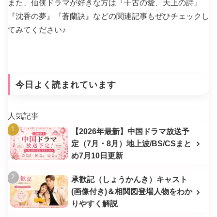
また、仙侠ドラマが好きな方は『千古の愛、天上の詩』
『沈香の夢』『蒼蘭訣』などの関連記事もぜひチェックし
てみてください♪
今日よく読まれています
人気記事
【2026年最新】中国ドラマ放送予
定（7月・8月）地上波/BS/CSまと
め7月10日更新
承歓記（しょうかんき）キャスト
(画像付き)＆相関図登場人物をわか
りやすく解説