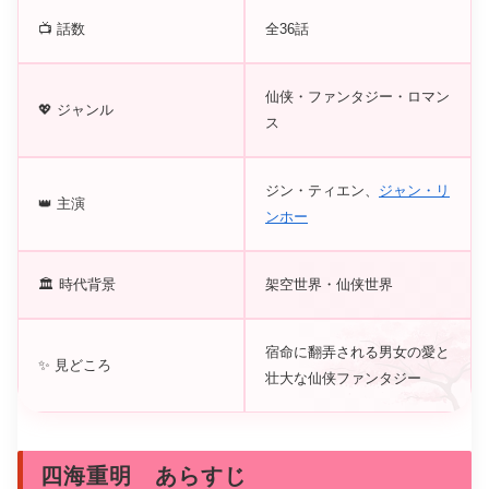
📺 話数
全36話
仙侠・ファンタジー・ロマン
💖 ジャンル
ス
ジン・ティエン、
ジャン・リ
👑 主演
ンホー
🏛️ 時代背景
架空世界・仙侠世界
宿命に翻弄される男女の愛と
✨ 見どころ
壮大な仙侠ファンタジー
四海重明 あらすじ