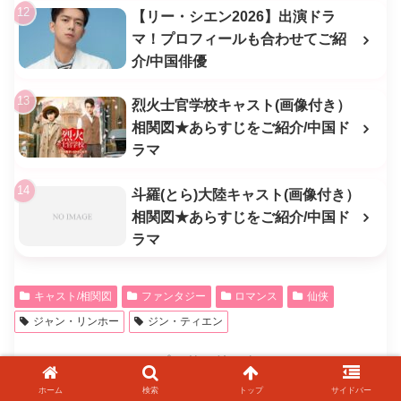
【リー・シエン2026】出演ドラ
マ！プロフィールも合わせてご紹
介/中国俳優
烈火士官学校キャスト(画像付き）
相関図★あらすじをご紹介/中国ド
ラマ
斗羅(とら)大陸キャスト(画像付き）
相関図★あらすじをご紹介/中国ド
ラマ
キャスト/相関図
ファンタジー
ロマンス
仙侠
ジャン・リンホー
ジン・ティエン
スポンサーリンク
ホーム
検索
トップ
サイドバー