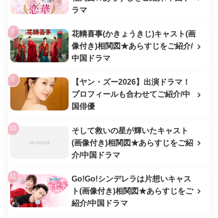
ラマ
花轎喜事(かきょうきじ)キャスト(画
像付き)相関図★あらすじをご紹介/
中国ドラマ
【ヤン・ズー2026】出演ドラマ！
プロフィールも合わせてご紹介/中
国俳優
そして救いの星が輝いたキャスト
(画像付き)相関図★あらすじをご紹
介/中国ドラマ
Go!Go!シンデレラは片想いキャス
ト(画像付き)相関図★あらすじをご
紹介/中国ドラマ