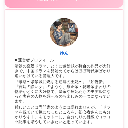
ゆん
■ 運営者プロフィール
清朝の宮廷ドラマ、とくに紫禁城が舞台の作品が大好
きで、中国ドラマを見始めてからはほぼ時代劇ばかり
追いかけている管理人です。
『瓔珞〜紫禁城に燃ゆる逆襲の王妃〜』『如懿伝』
『宮廷の諍い女』のような、雍正帝・乾隆帝まわりの
物語がとくに大好物で、皇帝や后妃たちのモデルにな
った実在の人物を調べるのも楽しみの一つになってい
ます。
難しいことは専門家のようには語れませんが、「ドラ
マを観ていて気になったところを、初心者さんにも分
かりやすく」をモットーに、自分なりの目線でコツコ
ツ記事を増やしていきたいと思っています。