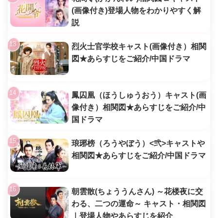
(画像付き)登場人物をわかりやすく解
説
烈火士官学校キャスト(画像付き）相関
図★あらすじをご紹介/中国ドラマ
鳳囚凰（ほうしゅうおう）キャスト(画
像付き）相関図★あらすじをご紹介/中
国ドラマ
琅琊榜（ろうやぼう）<弐>キャストや
相関図★あらすじをご紹介/中国ドラマ
朝雲散(ちょううんさん) ～花楼夜に交
わる、二つの運命～ キャスト・相関図
｜登場人物やあらすじを紹介