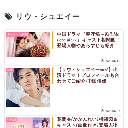
リウ・シュエイー
中国ドラマ『春花焔～Kill Me
キャスト/相関図
Love Me～』キャスト相関図！
登場人物やあらすじも紹介
2026.06.11
【リウ・シュエイー2026】出
俳優
演ドラマ！プロフィールも合
わせてご紹介/中国俳優
2026.06.07
花間令(かかんれい)相関図＆
時代劇
キャスト(画像付き)登場人物