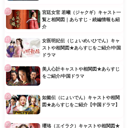
宮廷女官 若曦（ジャクギ）キャスト一
覧と相関図｜あらすじ・続編情報も紹
介
女医明妃伝（じょいめいひでん）キャ
ストや相関図★あらすじをご紹介/中国
ドラマ
美人心計キャストや相関図★あらすじ
をご紹介/中国ドラマ
如懿伝（にょいでん）キャストや相関
図★あらすじをご紹介【中国ドラマ】
瓔珞（エイラク）キャストや相関図★