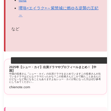
招揺
瓔珞<エイラク>～紫禁城に燃ゆる逆襲の王妃
～
など
2025年【シュー・カイ】出演ドラマやプロフィールまとめ！【中
国】
中国の役者さん『シュー・カイ』の出演ドラマをまとめていますこの役者さんが出
ているドラマはどんなドラマだったかな？この役者さんどこかで観たことあるんだ
けどな～など気になることもありますよねシュー・カイが気になった方はぜひ参考
にしてみてください...
chienote.com