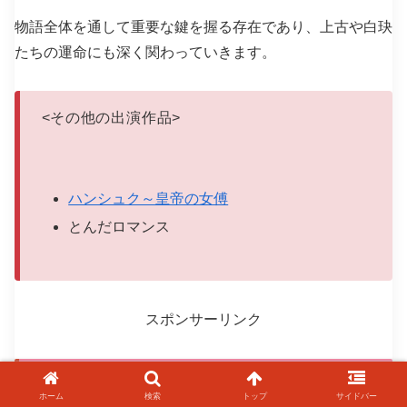
物語全体を通して重要な鍵を握る存在であり、上古や白玦
たちの運命にも深く関わっていきます。
<
その他の出演作品
>
ハンシュク～皇帝の女傅
とんだロマンス
スポンサーリンク
千古の愛、天上の詩が好きな方におすす
ホーム
検索
トップ
サイドバー
めの中国ドラマ