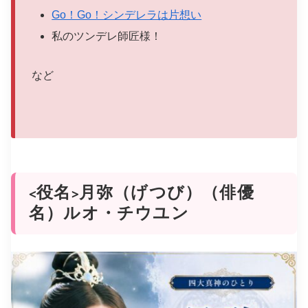
Go！Go！シンデレラは片想い
私のツンデレ師匠様！
など
<役名>月弥（げつび）（俳優
名）ルオ・チウユン