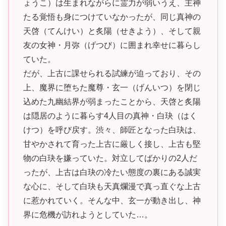
ょうこ）は生まれながらに霊力が弱いうえ、主神
たる覚悟も身につけていなかったが、同じ真神の
天啓（てんけい）と炙陽（せきよう）、そして親
友の女神・月弥（げつび）に囲まれ幸せに暮らし
ていた。
だが、上古に課せられる試練が迫っており、その
上、魔界に堕ちた魔尊・玄一（げんいつ）を閉じ
込めた九幽結界が弱まったことから、天啓と炙陽
は隠居のように暮らす4人目の真神・白玦（はく
けつ）を呼び戻す。渋々、師匠となった白玦は、
甘やかされて育った上古に厳しく接し、上古も堅
物の白玦を嫌っていた。対立してばかりの2人だ
ったが、上古は白玦の冷たい態度の裏にある誠実
な心に、そして白玦も天真爛漫で真っ直ぐな上古
に惹かれていく。そんな中、玄一が動き出し、神
界に危機が訪れようとしていた…。