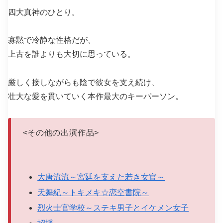
四大真神のひとり。
寡黙で冷静な性格だが、
上古を誰よりも大切に思っている。
厳しく接しながらも陰で彼女を支え続け、
壮大な愛を貫いていく本作最大のキーパーソン。
<
その他の出演作品
>
大唐流流～宮廷を支えた若き女官～
天舞紀～トキメキ☆恋空書院～
烈火士官学校～ステキ男子とイケメン女子