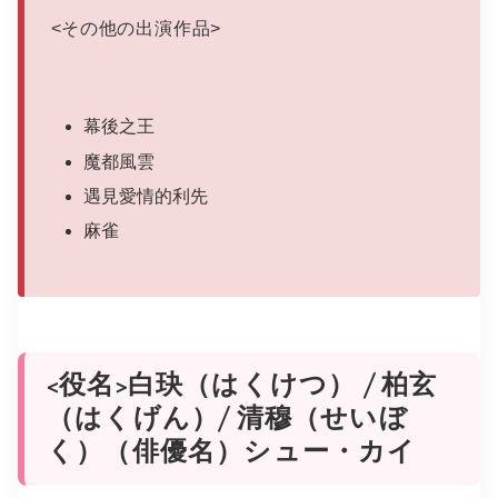
<
その他の出演作品
>
幕後之王
魔都風雲
遇見愛情的利先
麻雀
<役名>白玦（はくけつ） / 柏玄
（はくげん）/ 清穆（せいぼ
く）（俳優名）シュー・カイ