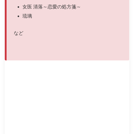
女医 清落～恋愛の処方箋～
琉璃
など