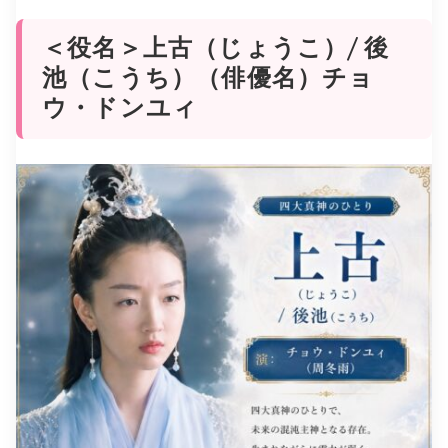
＜役名＞上古（じょうこ）/ 後
池（こうち）（俳優名）チョ
ウ・ドンユィ