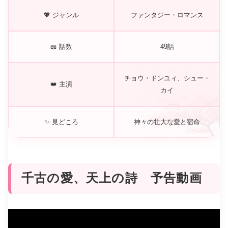
💖 ジャンル
ファンタジー・ロマンス
📖 話数
49話
チョウ・ドンユィ、シュー・
👑 主演
カイ
✨ 見どころ
神々の壮大な愛と宿命
千古の愛、天上の詩 予告動画