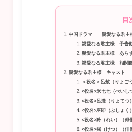
目
中国ドラマ 親愛なる君主
親愛なる君主様 予告
親愛なる君主様 あら
親愛なる君主様 相関
親愛なる君主様 キャスト
＜役名＞呂敖（りょご
<役名>米七七（べいし
<役名>呂澈（りょてつ
<役名>巫即（ぶしょく
<役名>羚（れい）（俳
<役名>羯（けつ）（俳