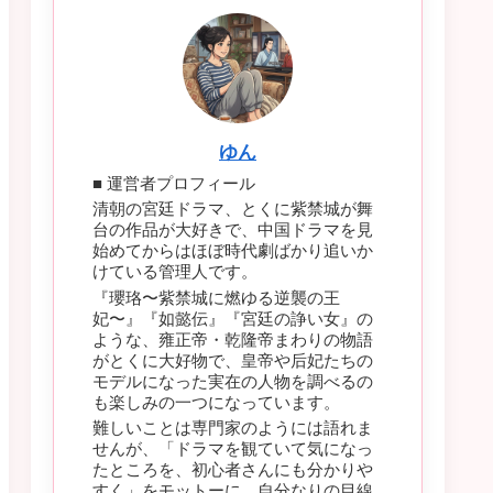
ゆん
■ 運営者プロフィール
清朝の宮廷ドラマ、とくに紫禁城が舞
台の作品が大好きで、中国ドラマを見
始めてからはほぼ時代劇ばかり追いか
けている管理人です。
『瓔珞〜紫禁城に燃ゆる逆襲の王
妃〜』『如懿伝』『宮廷の諍い女』の
ような、雍正帝・乾隆帝まわりの物語
がとくに大好物で、皇帝や后妃たちの
モデルになった実在の人物を調べるの
も楽しみの一つになっています。
難しいことは専門家のようには語れま
せんが、「ドラマを観ていて気になっ
たところを、初心者さんにも分かりや
すく」をモットーに、自分なりの目線