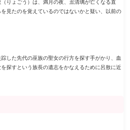
敖（りょごう）は、満月の夜、丑清璃が亡くなる直
ろを見たのを覚えているのではないかと疑い、以前の
失踪した先代の巫族の聖女の行方を探す手がかり、血
女を探すという族長の遺志をかなえるために呂敖に近