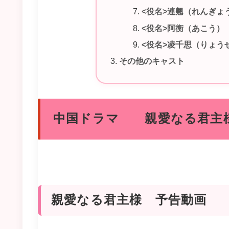
<役名>連翹（れんぎょ
<役名>阿衡（あこう）
<役名>凌千思（りょう
その他のキャスト
中国ドラマ 親愛なる君主
親愛なる君主様 予告動画