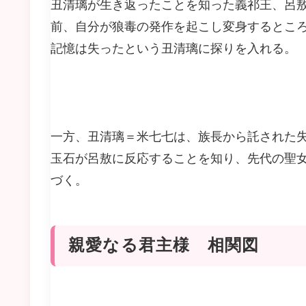
丑清璃が生き返ったことを知った義祁王、呂
前、自分が狼毒の発作を起こし変身するとこ
記憶は失ったという丑清璃に探りを入れる。
一方、丑清璃＝米七七は、族長から託された
玉石が呂敖に反応することを知り、先代の聖
づく。
親愛なる君主様 相関図