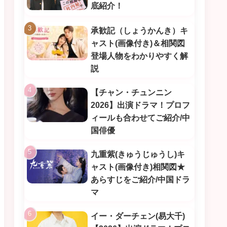
底紹介！
承歓記（しょうかんき）キ
ャスト(画像付き)＆相関図
登場人物をわかりやすく解
説
【チャン・チュンニン
2026】出演ドラマ！プロフ
ィールも合わせてご紹介/中
国俳優
九重紫(きゅうじゅうし)キ
ャスト(画像付き)相関図★
あらすじをご紹介/中国ドラ
マ
イー・ダーチェン(易大千)