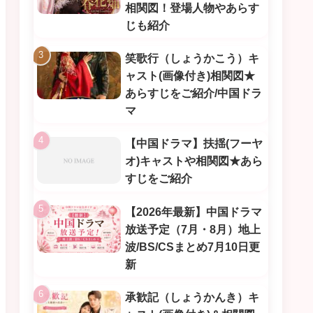
相関図！登場人物やあらす
じも紹介
笑歌行（しょうかこう）キ
ャスト(画像付き)相関図★
あらすじをご紹介/中国ドラ
マ
【中国ドラマ】扶揺(フーヤ
オ)キャストや相関図★あら
すじをご紹介
【2026年最新】中国ドラマ
放送予定（7月・8月）地上
波/BS/CSまとめ7月10日更
新
承歓記（しょうかんき）キ