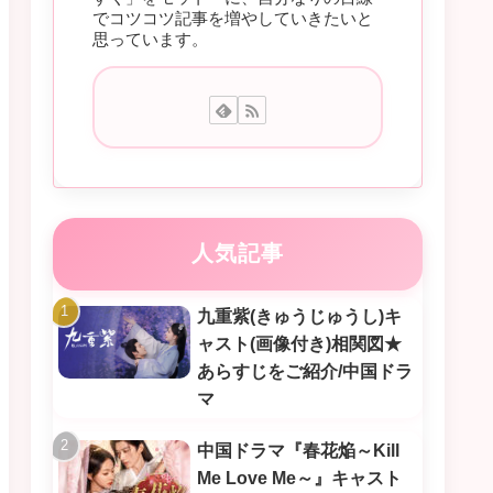
でコツコツ記事を増やしていきたいと
思っています。
人気記事
九重紫(きゅうじゅうし)キ
ャスト(画像付き)相関図★
あらすじをご紹介/中国ドラ
マ
中国ドラマ『春花焔～Kill
Me Love Me～』キャスト