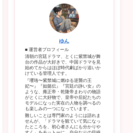
ゆん
■ 運営者プロフィール
清朝の宮廷ドラマ、とくに紫禁城が舞
台の作品が大好きで、中国ドラマを見
始めてからはほぼ時代劇ばかり追いか
けている管理人です。
『瓔珞〜紫禁城に燃ゆる逆襲の王
妃〜』『如懿伝』『宮廷の諍い女』の
ような、雍正帝・乾隆帝まわりの物語
がとくに大好物で、皇帝や后妃たちの
モデルになった実在の人物を調べるの
も楽しみの一つになっています。
難しいことは専門家のようには語れま
せんが、「ドラマを観ていて気になっ
たところを、初心者さんにも分かりや
すく」をモットーに、自分なりの目線