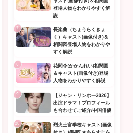
ャスト(画像付き)＆相関図
登場人物をわかりやすく解
説
長楽曲（ちょうらくきょ
く）キャスト(画像付き)＆
相関図登場人物をわかりや
すく解説
花間令(かかんれい)相関図
＆キャスト(画像付き)登場
人物をわかりやすく解説
【ジャン・リンホー2026】
出演ドラマ！プロフィール
も合わせてご紹介/中国俳優
烈火士官学校キャスト(画像
付き）相関図★あらすじを