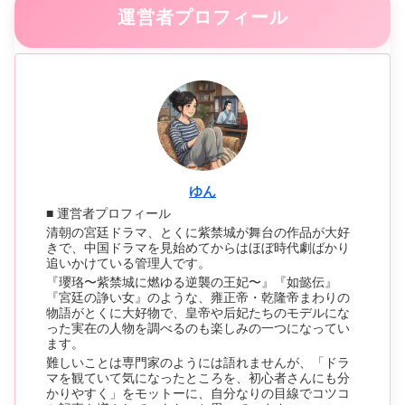
運営者プロフィール
ゆん
■ 運営者プロフィール
清朝の宮廷ドラマ、とくに紫禁城が舞台の作品が大好
きで、中国ドラマを見始めてからはほぼ時代劇ばかり
追いかけている管理人です。
『瓔珞〜紫禁城に燃ゆる逆襲の王妃〜』『如懿伝』
『宮廷の諍い女』のような、雍正帝・乾隆帝まわりの
物語がとくに大好物で、皇帝や后妃たちのモデルにな
った実在の人物を調べるのも楽しみの一つになってい
ます。
難しいことは専門家のようには語れませんが、「ドラ
マを観ていて気になったところを、初心者さんにも分
かりやすく」をモットーに、自分なりの目線でコツコ