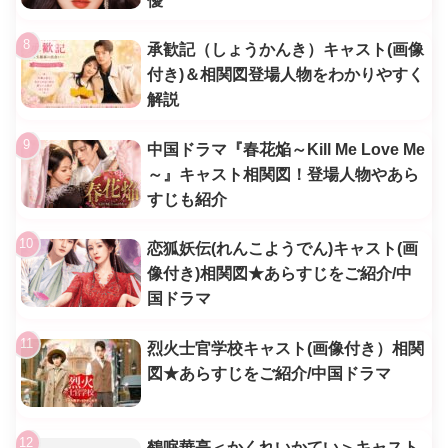
優
承歓記（しょうかんき）キャスト(画像
付き)＆相関図登場人物をわかりやすく
解説
中国ドラマ『春花焔～Kill Me Love Me
～』キャスト相関図！登場人物やあら
すじも紹介
恋狐妖伝(れんこようでん)キャスト(画
像付き)相関図★あらすじをご紹介/中
国ドラマ
烈火士官学校キャスト(画像付き）相関
図★あらすじをご紹介/中国ドラマ
鶴唳華亭＜かくれいかてい＞キャスト