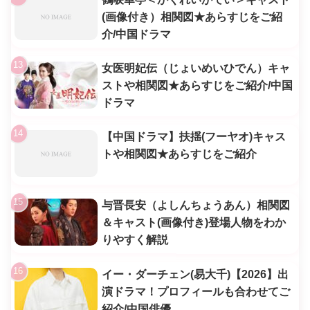
(画像付き）相関図★あらすじをご紹
介/中国ドラマ
女医明妃伝（じょいめいひでん）キャ
ストや相関図★あらすじをご紹介/中国
ドラマ
【中国ドラマ】扶揺(フーヤオ)キャス
トや相関図★あらすじをご紹介
与晋長安（よしんちょうあん）相関図
＆キャスト(画像付き)登場人物をわか
りやすく解説
イー・ダーチェン(易大千)【2026】出
演ドラマ！プロフィールも合わせてご
紹介/中国俳優