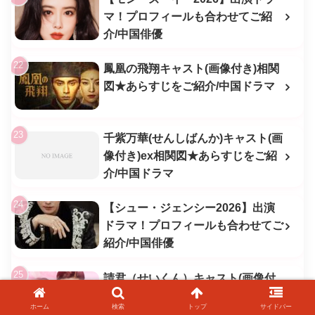
マ！プロフィールも合わせてご紹
介/中国俳優
鳳凰の飛翔キャスト(画像付き)相関
図★あらすじをご紹介/中国ドラマ
千紫万華(せんしばんか)キャスト(画
像付き)ex相関図★あらすじをご紹
介/中国ドラマ
【シュー・ジェンシー2026】出演
ドラマ！プロフィールも合わせてご
紹介/中国俳優
請君（せいくん）キャスト(画像付
き)相関図★あらすじをご紹介/中国
ホーム
検索
トップ
サイドバー
ドラマ