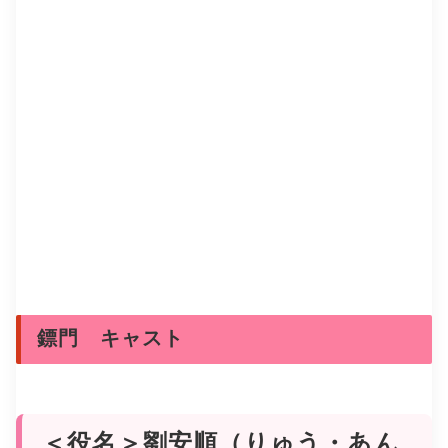
鏢門 キャスト
＜役名＞劉安順（りゅう・あん