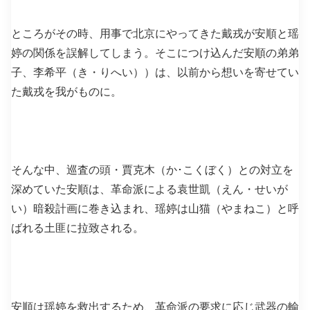
ところがその時、用事で北京にやってきた戴戎が安順と瑶
婷の関係を誤解してしまう。そこにつけ込んだ安順の弟弟
子、李希平（き・りへい））は、以前から想いを寄せてい
た戴戎を我がものに。
そんな中、巡査の頭・賈克木（か･こくぼく）との対立を
深めていた安順は、革命派による袁世凱（えん・せいが
い）暗殺計画に巻き込まれ、瑶婷は山猫（やまねこ）と呼
ばれる土匪に拉致される。
安順は瑶婷を救出するため、革命派の要求に応じ武器の輸