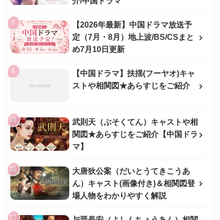
介/中国ドラマ
【2026年最新】中国ドラマ放送予
定（7月・8月）地上波/BS/CSまと
め7月10日更新
【中国ドラマ】扶揺(フーヤオ)キャ
ストや相関図★あらすじをご紹介
武則天（ぶそくてん）キャストや相
関図★あらすじをご紹介【中国ドラ
マ】
大唐狄公案（だいとうてきこうあ
ん）キャスト(画像付き)＆相関図登
場人物をわかりやすく解説
与晋長安（よしんちょうあん）相関