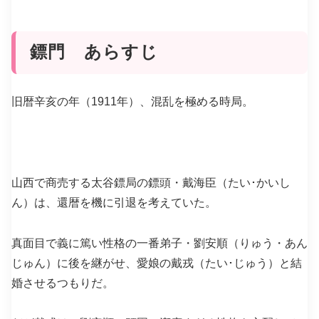
鏢門 あらすじ
旧暦辛亥の年（1911年）、混乱を極める時局。
山西で商売する太谷鏢局の鏢頭・戴海臣（たい･かいし
ん）は、還暦を機に引退を考えていた。
真面目で義に篤い性格の一番弟子・劉安順（りゅう・あん
じゅん）に後を継がせ、愛娘の戴戎（たい･じゅう）と結
婚させるつもりだ。