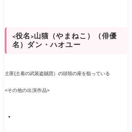
<役名>山猫（やまねこ）（俳優
名）ダン・ハオユー
土匪(土着の武装盗賊団）の頭領の座を狙っている
<
その他の出演作品
>