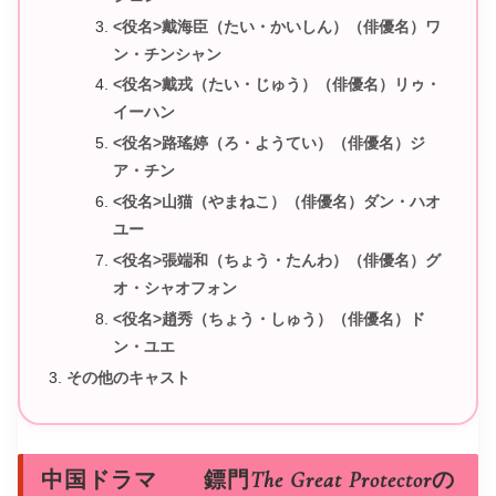
<役名>戴海臣（たい・かいしん）（俳優名）ワ
ン・チンシャン
<役名>戴戎（たい・じゅう）（俳優名）リゥ・
イーハン
<役名>路瑤婷（ろ・ようてい）（俳優名）ジ
ア・チン
<役名>山猫（やまねこ）（俳優名）ダン・ハオ
ユー
<役名>張端和（ちょう・たんわ）（俳優名）グ
オ・シャオフォン
<役名>趙秀（ちょう・しゅう）（俳優名）ド
ン・ユエ
その他のキャスト
中国ドラマ 鏢門The Great Protectorの