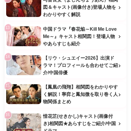
図＆キャスト(画像付き)登場人物を
わかりやすく解説
中国ドラマ『春花焔～Kill Me Love
Me～』キャスト相関図！登場人物
やあらすじも紹介
【リウ・シュエイー2026】出演ド
ラマ！プロフィールも合わせてご紹
介/中国俳優
【鳳凰の飛翔】相関図をわかりやす
く解説！寧弈と鳳知微を取り巻く人
物関係まとめ
惜花芷(せきかし)キャスト(画像付
き)相関図★あらすじをご紹介/中国
ドラマ