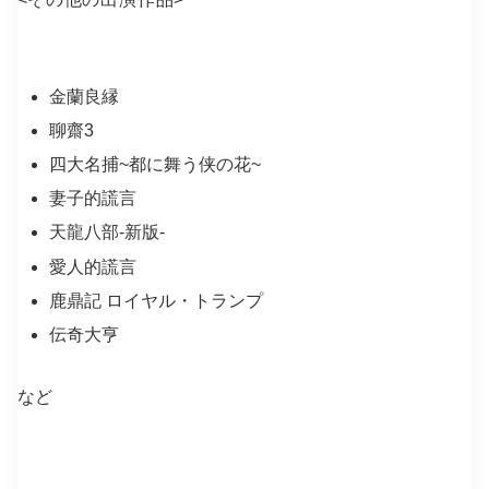
金蘭良縁
聊齋3
四大名捕~都に舞う侠の花~
妻子的謊言
天龍八部-新版-
愛人的謊言
鹿鼎記 ロイヤル・トランプ
伝奇大亨
など