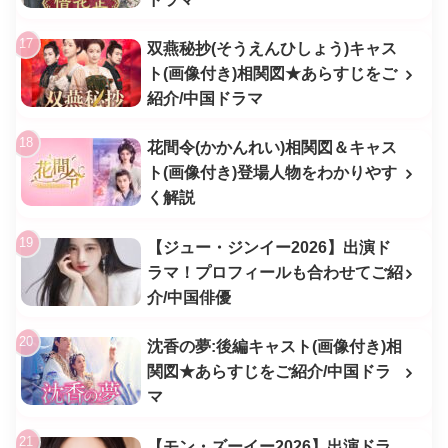
双燕秘抄(そうえんひしょう)キャス
ト(画像付き)相関図★あらすじをご
紹介/中国ドラマ
花間令(かかんれい)相関図＆キャス
ト(画像付き)登場人物をわかりやす
く解説
【ジュー・ジンイー2026】出演ド
ラマ！プロフィールも合わせてご紹
介/中国俳優
沈香の夢:後編キャスト(画像付き)相
関図★あらすじをご紹介/中国ドラ
マ
【モン・ズーイー2026】出演ドラ