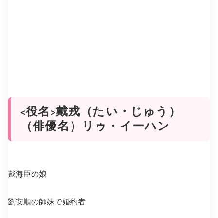
<役名>戴戎（たい・じゅう）
（俳優名）リゥ・イーハン
戴海臣の娘
劉安順の師妹で婚約者