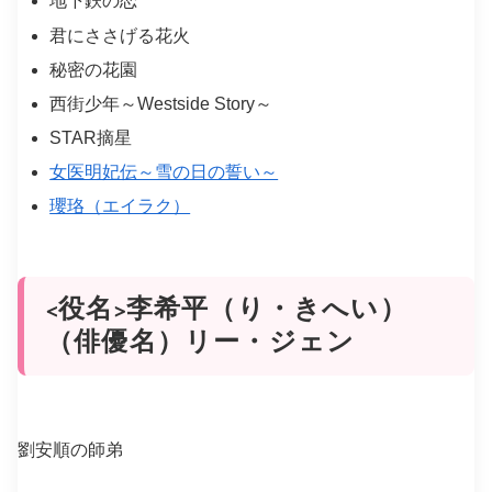
地下鉄の恋
君にささげる花火
秘密の花園
西街少年～Westside Story～
STAR摘星
女医明妃伝～雪の日の誓い～
瓔珞（エイラク）
<役名>李希平（り・きへい）
（俳優名）リー・ジェン
劉安順の師弟