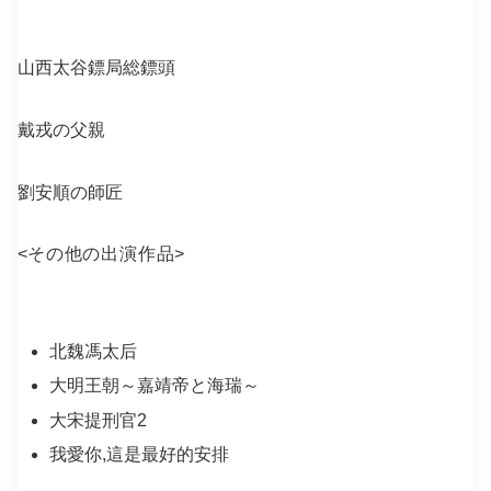
山西太谷鏢局総鏢頭
戴戎の父親
劉安順の師匠
<
その他の出演作品
>
北魏馮太后
大明王朝～嘉靖帝と海瑞～
大宋提刑官2
我愛你,這是最好的安排