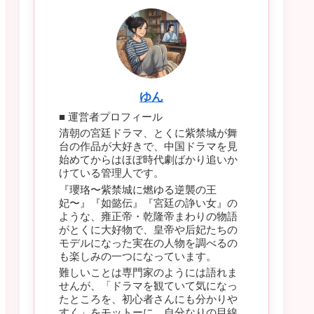
ゆん
■ 運営者プロフィール
清朝の宮廷ドラマ、とくに紫禁城が舞
台の作品が大好きで、中国ドラマを見
始めてからはほぼ時代劇ばかり追いか
けている管理人です。
『瓔珞〜紫禁城に燃ゆる逆襲の王
妃〜』『如懿伝』『宮廷の諍い女』の
ような、雍正帝・乾隆帝まわりの物語
がとくに大好物で、皇帝や后妃たちの
モデルになった実在の人物を調べるの
も楽しみの一つになっています。
難しいことは専門家のようには語れま
せんが、「ドラマを観ていて気になっ
たところを、初心者さんにも分かりや
すく」をモットーに、自分なりの目線