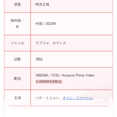
原題
時光之城
制作国・
中国／2023年
年
ジャンル
ラブコメ、ロマンス
話数
38話
ABEMA／
FOD／Amazon Prime Video
配信
※2026年5月時点
主演
パク・ミニョン、
チャン・ジャーハン