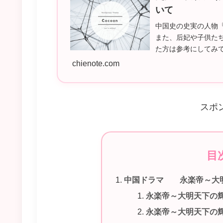
いて
中国史の史実の人物
また、后妃や子供た
た方は参考にしてみ
（えいらくてい）永楽帝
chienote.com
スポ
目
中国ドラマ 永楽帝～大
永楽帝～大明天下の
永楽帝～大明天下の