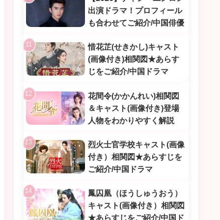
出演ドラマ！プロフィール
も合わせてご紹介/中国俳優
惜花芷(せきかし)キャスト
(画像付き)相関図★あらす
じをご紹介/中国ドラマ
花間令(かかんれい)相関図
＆キャスト(画像付き)登場
人物をわかりやすく解説
烈火士官学校キャスト(画像
付き）相関図★あらすじを
ご紹介/中国ドラマ
鳳囚凰（ほうしゅうおう）
キャスト(画像付き）相関図
★あらすじをご紹介/中国ド