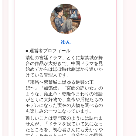
ゆん
■ 運営者プロフィール
清朝の宮廷ドラマ、とくに紫禁城が舞
台の作品が大好きで、中国ドラマを見
始めてからはほぼ時代劇ばかり追いか
けている管理人です。
『瓔珞〜紫禁城に燃ゆる逆襲の王
妃〜』『如懿伝』『宮廷の諍い女』の
ような、雍正帝・乾隆帝まわりの物語
がとくに大好物で、皇帝や后妃たちの
モデルになった実在の人物を調べるの
も楽しみの一つになっています。
難しいことは専門家のようには語れま
せんが、「ドラマを観ていて気になっ
たところを、初心者さんにも分かりや
すく」をモットーに、自分なりの目線