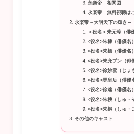
永楽帝 相関図
永楽帝 無料視聴は
永楽帝～大明天下の輝き～
＜役名＞朱元璋（俳
<役名>朱棣（俳優名
<役名>朱標（俳優名
<役名>朱允ブン（俳
<役名>徐妙雲（じょ
<役名>馬皇后（俳優
<役名>徐達（俳優名
<役名>朱樉（しゅ・
<役名>朱棡（しゅ・
その他のキャスト