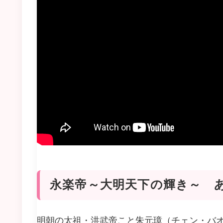
永楽帝～大明天下の輝き～ 
明朝の太祖・洪武帝こと朱元璋（チェン・バ