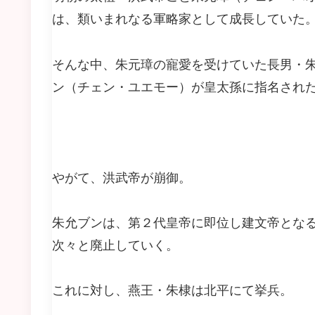
は、類いまれなる軍略家として成長していた
そんな中、朱元璋の寵愛を受けていた長男・
ン（チェン・ユエモー）が皇太孫に指名され
やがて、洪武帝が崩御。
朱允ブンは、第２代皇帝に即位し建文帝とな
次々と廃止していく。
これに対し、燕王・朱棣は北平にて挙兵。