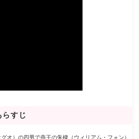
あらすじ
オグオ）の四男で燕王の朱棣（ウィリアム・フォン）