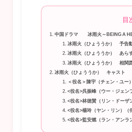
目
中国ドラマ 冰雨火～BEING A 
冰雨火（ひょううか） 予告
冰雨火（ひょううか） あら
冰雨火（ひょううか） 相関
冰雨火（ひょううか） キャスト
＜役名＞陳宇（チェン・ユー
<役名>呉振峰（ウー・ジェン
<役名>林徳賛（リン・ドーザ
<役名>楊玲（ヤン・リン）（
<役名>監安燃（ラン・アンラ