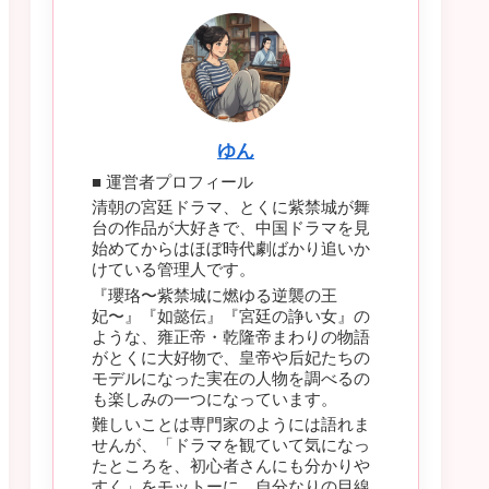
ゆん
■ 運営者プロフィール
清朝の宮廷ドラマ、とくに紫禁城が舞
台の作品が大好きで、中国ドラマを見
始めてからはほぼ時代劇ばかり追いか
けている管理人です。
『瓔珞〜紫禁城に燃ゆる逆襲の王
妃〜』『如懿伝』『宮廷の諍い女』の
ような、雍正帝・乾隆帝まわりの物語
がとくに大好物で、皇帝や后妃たちの
モデルになった実在の人物を調べるの
も楽しみの一つになっています。
難しいことは専門家のようには語れま
せんが、「ドラマを観ていて気になっ
たところを、初心者さんにも分かりや
すく」をモットーに、自分なりの目線