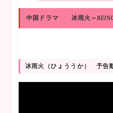
中国ドラマ 冰雨火～BEING 
冰雨火（ひょううか） 予告