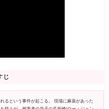
すじ
れるという事件が起こる。 現場に麻薬があった
を疑うが、被害者の息子の呉振峰(ウー・ジェン