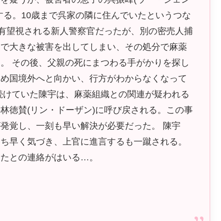
する。10歳まで呉家の隣に住んでいたというつな
を有望視される新人警察官だったが、別の密売人捕
走で大きな被害を出してしまい、その処分で麻薬
。 その後、父親の死にまつわる手がかりを探し
深め国境外へと向かい、行方がわからなくなって
続けていた陳宇は、麻薬組織との関連が疑われる
林徳賛(リン・ドーザン)に呼び戻される。この事
発覚し、一刻も早い解決が必要だった。 陳宇
いち早く気づき、上官に進言するも一蹴される。
したとの連絡がはいる…。