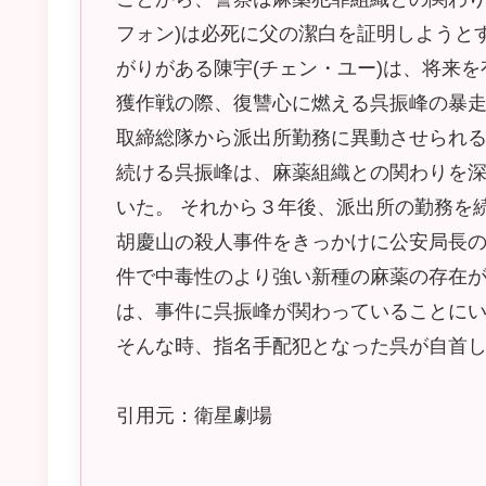
フォン)は必死に父の潔白を証明しようと
がりがある陳宇(チェン・ユー)は、将来
獲作戦の際、復讐心に燃える呉振峰の暴
取締総隊から派出所勤務に異動させられる
続ける呉振峰は、麻薬組織との関わりを
いた。 それから３年後、派出所の勤務を
胡慶山の殺人事件をきっかけに公安局長の
件で中毒性のより強い新種の麻薬の存在が
は、事件に呉振峰が関わっていることに
そんな時、指名手配犯となった呉が自首
引用元：衛星劇場