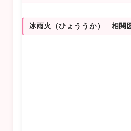
冰雨火（ひょううか） 相関