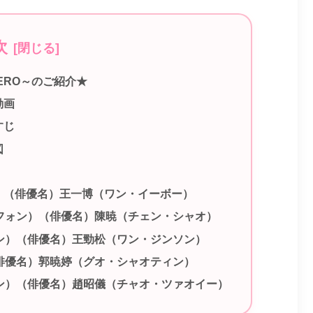
次
HERO～のご紹介★
動画
すじ
図
）（俳優名）王一博（ワン・イーボー）
フォン）（俳優名）陳暁（チェン・シャオ）
ン）（俳優名）王勁松（ワン・ジンソン）
俳優名）郭暁婷（グオ・シャオティン）
ン）（俳優名）趙昭儀（チャオ・ツァオイー）