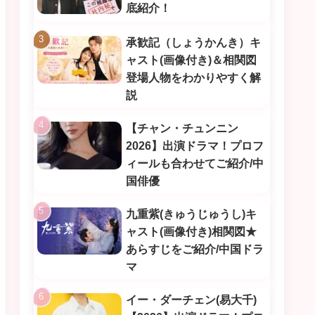
底紹介！
承歓記（しょうかんき）キ
ャスト(画像付き)＆相関図
登場人物をわかりやすく解
説
【チャン・チュンニン
2026】出演ドラマ！プロフ
ィールも合わせてご紹介/中
国俳優
九重紫(きゅうじゅうし)キ
ャスト(画像付き)相関図★
あらすじをご紹介/中国ドラ
マ
イー・ダーチェン(易大千)