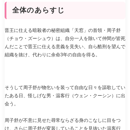
全体のあらすじ
晋王に仕える暗殺者の秘密組織「天窓」の首領・周子舒
（チョウ・ズーシュウ）は、自分一人を除いて仲間が皆死
んだことで晋王に仕える意義を見失い、自ら酷刑を望んで
組織を抜け、代わりに余命3年の自由を得る。
そうして周子舒が物乞いを装って自由な日々を謳歌してい
たある日、怪しげな男・温客行（ウェン・クーシン）に出
会う。
周子舒が不意に見せた尋常ならざる身のこなしに目をつ
け、さらに周子舒が変装していることを見抜いた温客行