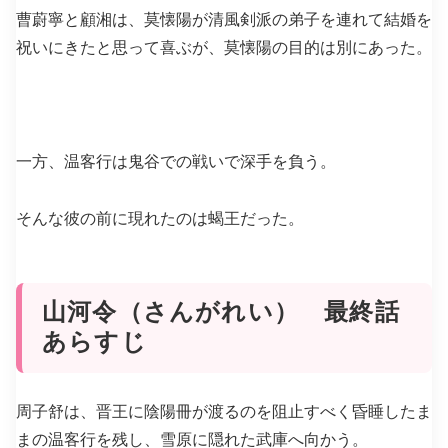
曹蔚寧と顧湘は、莫懐陽が清風剣派の弟子を連れて結婚を
祝いにきたと思って喜ぶが、莫懐陽の目的は別にあった。
一方、温客行は鬼谷での戦いで深手を負う。
そんな彼の前に現れたのは蝎王だった。
山河令（さんがれい） 最終話
あらすじ
周子舒は、晋王に陰陽冊が渡るのを阻止すべく昏睡したま
まの温客行を残し、雪原に隠れた武庫へ向かう。