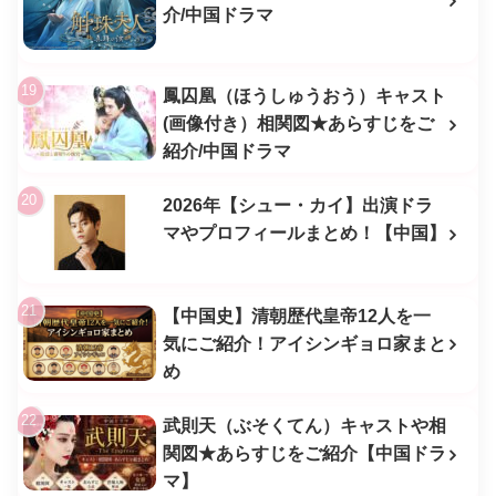
介/中国ドラマ
鳳囚凰（ほうしゅうおう）キャスト
(画像付き）相関図★あらすじをご
紹介/中国ドラマ
2026年【シュー・カイ】出演ドラ
マやプロフィールまとめ！【中国】
【中国史】清朝歴代皇帝12人を一
気にご紹介！アイシンギョロ家まと
め
武則天（ぶそくてん）キャストや相
関図★あらすじをご紹介【中国ドラ
マ】