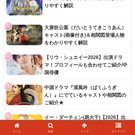
りやすく解説
大唐狄公案（だいとうてきこうあん）
キャスト(画像付き)＆相関図登場人物
をわかりやすく解説
【リウ・シュエイー2026】出演ドラ
マ！プロフィールも合わせてご紹介/中
国俳優
中国ドラマ『漠風吟（ばくふうぎ
ん）』にでているキャストや相関図の
ご紹介★
イー・ダーチェン(易大千)【2026】出
演ドラマ！プロフィールも合わせてご
ホーム
検索
トップ
サイドバー
紹介/中国俳優