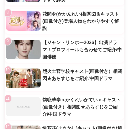
花間令(かかんれい)相関図＆キャスト
(画像付き)登場人物をわかりやすく解
説
【ジャン・リンホー2026】出演ドラ
マ！プロフィールも合わせてご紹介/中
国俳優
烈火士官学校キャスト(画像付き）相関
図★あらすじをご紹介/中国ドラマ
鶴唳華亭＜かくれいかてい＞キャスト
(画像付き）相関図★あらすじをご紹
介/中国ドラマ
惜花芷(せきかし)キャスト(画像付き)相