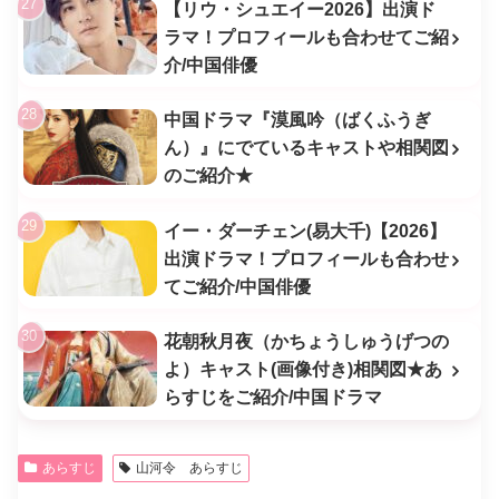
【リウ・シュエイー2026】出演ド
ラマ！プロフィールも合わせてご紹
介/中国俳優
中国ドラマ『漠風吟（ばくふうぎ
ん）』にでているキャストや相関図
のご紹介★
イー・ダーチェン(易大千)【2026】
出演ドラマ！プロフィールも合わせ
てご紹介/中国俳優
花朝秋月夜（かちょうしゅうげつの
よ）キャスト(画像付き)相関図★あ
らすじをご紹介/中国ドラマ
あらすじ
山河令 あらすじ