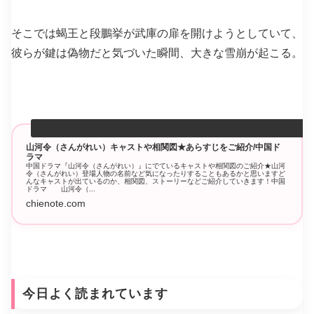
そこでは蝎王と段鵬挙が武庫の扉を開けようとしていて、
彼らが鍵は偽物だと気づいた瞬間、大きな雪崩が起こる。
山河令（さんがれい）キャストや相関図★あらすじをご紹介/中国ド
ラマ
中国ドラマ『山河令（さんがれい）』にでているキャストや相関図のご紹介★山河
令（さんがれい）登場人物の名前など気になったりすることもあるかと思いますど
んなキャストが出ているのか、相関図、ストーリーなどご紹介していきます！中国
ドラマ 山河令（...
chienote.com
今日よく読まれています