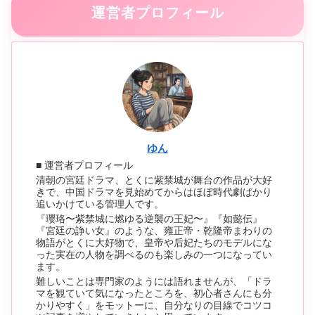
運営者プロフィール
ゆん
■ 運営者プロフィール
清朝の宮廷ドラマ、とくに紫禁城が舞台の作品が大好
きで、中国ドラマを見始めてからはほぼ時代劇ばかり
追いかけている管理人です。
『瓔珞〜紫禁城に燃ゆる逆襲の王妃〜』『如懿伝』
『宮廷の諍い女』のような、雍正帝・乾隆帝まわりの
物語がとくに大好物で、皇帝や后妃たちのモデルにな
った実在の人物を調べるのも楽しみの一つになってい
ます。
難しいことは専門家のようには語れませんが、「ドラ
マを観ていて気になったところを、初心者さんにも分
かりやすく」をモットーに、自分なりの目線でコツコ