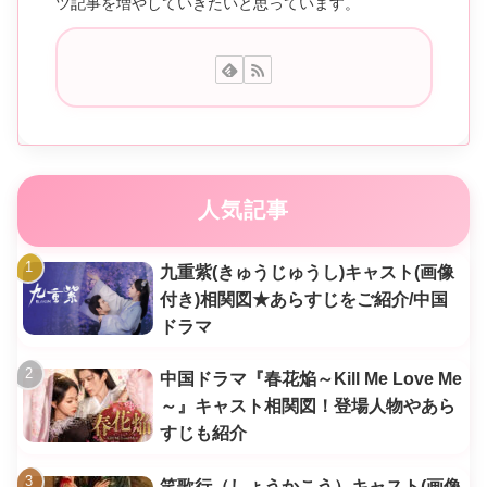
ツ記事を増やしていきたいと思っています。
人気記事
九重紫(きゅうじゅうし)キャスト(画像
付き)相関図★あらすじをご紹介/中国
ドラマ
中国ドラマ『春花焔～Kill Me Love Me
～』キャスト相関図！登場人物やあら
すじも紹介
笑歌行（しょうかこう）キャスト(画像